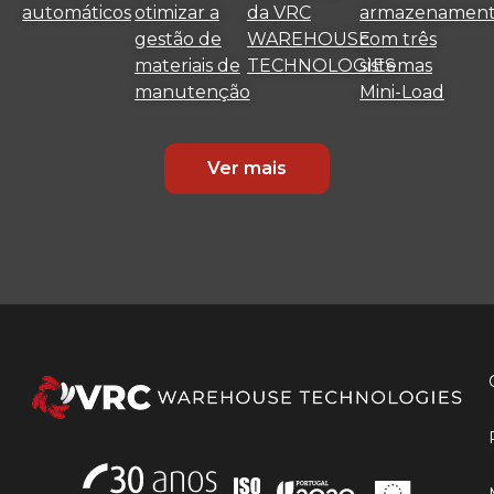
automáticos
otimizar a
da VRC
armazenamen
gestão de
WAREHOUSE
com três
materiais de
TECHNOLOGIES
sistemas
manutenção
Mini-Load
Ver mais