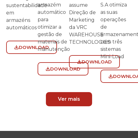
S.A otimiza
armazém
assume
sustentabilidade
as suas
automático
Direção de
em
operações
para
Marketing
armazéns
de
otimizar a
da VRC
automáticos
armazenamen
gestão de
WAREHOUSE
com três
materiais de
TECHNOLOGIES
DOWNLOAD
sistemas
manutenção
Mini-Load
DOWNLOAD
DOWNLOAD
DOWNLO
Ver mais