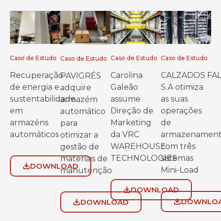
Caso de Estudo
Caso de Estudo
Caso de Estudo
Caso de Estudo
Recuperação
Carolina
CALZADOS FA
PAVIGRÉS
de energia e
Galeão
S.A otimiza
adquire
sustentabilidade
assume
as suas
armazém
em
Direção de
operações
automático
armazéns
Marketing
de
para
automáticos
da VRC
armazenamen
otimizar a
WAREHOUSE
com três
gestão de
TECHNOLOGIES
sistemas
materiais de
DOWNLOAD
Mini-Load
manutenção
DOWNLOAD
DOWNLO
DOWNLOAD