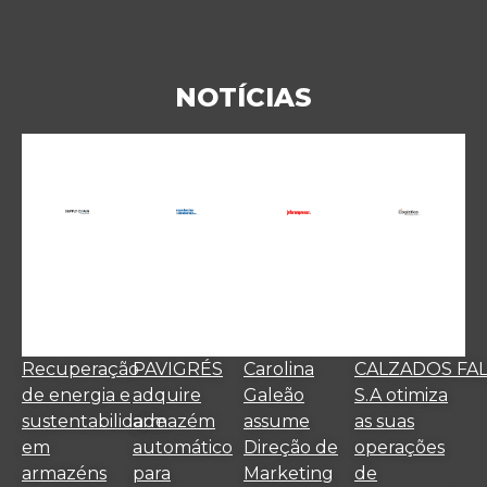
NOTÍCIAS
Recuperação
PAVIGRÉS
Carolina
CALZADOS FA
de energia e
adquire
Galeão
S.A otimiza
sustentabilidade
armazém
assume
as suas
em
automático
Direção de
operações
armazéns
para
Marketing
de