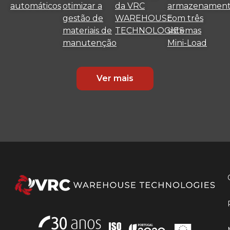
automáticos
otimizar a
da VRC
armazenamen
gestão de
WAREHOUSE
com três
materiais de
TECHNOLOGIES
sistemas
manutenção
Mini-Load
Ver mais