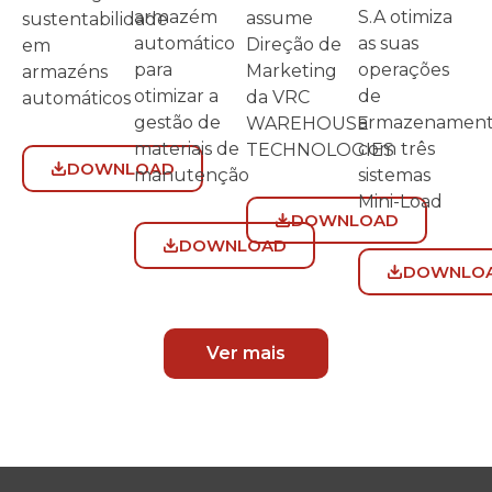
S.A otimiza
armazém
assume
sustentabilidade
as suas
automático
Direção de
em
operações
para
Marketing
armazéns
de
otimizar a
da VRC
automáticos
armazenamen
gestão de
WAREHOUSE
com três
materiais de
TECHNOLOGIES
DOWNLOAD
sistemas
manutenção
Mini-Load
DOWNLOAD
DOWNLOAD
DOWNLO
Ver mais