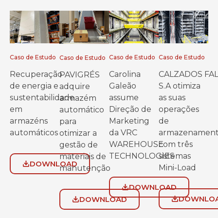
Caso de Estudo
Caso de Estudo
Caso de Estudo
Caso de Estudo
Recuperação
Carolina
CALZADOS FA
PAVIGRÉS
de energia e
Galeão
S.A otimiza
adquire
sustentabilidade
assume
as suas
armazém
em
Direção de
operações
automático
armazéns
Marketing
de
para
automáticos
da VRC
armazenamen
otimizar a
WAREHOUSE
com três
gestão de
TECHNOLOGIES
sistemas
materiais de
DOWNLOAD
Mini-Load
manutenção
DOWNLOAD
DOWNLO
DOWNLOAD