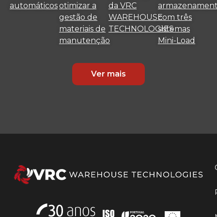
automáticos
otimizar a
da VRC
armazenamen
gestão de
WAREHOUSE
com três
materiais de
TECHNOLOGIES
sistemas
manutenção
Mini-Load
Ver mais