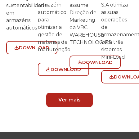
S.A otimiza
armazém
assume
sustentabilidade
as suas
automático
Direção de
em
operações
para
Marketing
armazéns
de
otimizar a
da VRC
automáticos
armazenamen
gestão de
WAREHOUSE
com três
materiais de
TECHNOLOGIES
DOWNLOAD
sistemas
manutenção
Mini-Load
DOWNLOAD
DOWNLOAD
DOWNLO
Ver mais