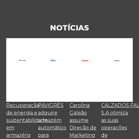
NOTÍCIAS
Recuperação
PAVIGRÉS
Carolina
CALZADOS FA
de energia e
adquire
Galeão
S.A otimiza
sustentabilidade
armazém
assume
as suas
em
automático
Direção de
operações
armazéns
para
Marketing
de