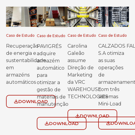
Caso de Estudo
Caso de Estudo
Caso de Estudo
Caso de Estudo
Recuperação
Carolina
CALZADOS FA
PAVIGRÉS
de energia e
Galeão
S.A otimiza
adquire
sustentabilidade
assume
as suas
armazém
em
Direção de
operações
automático
armazéns
Marketing
de
para
automáticos
da VRC
armazenamen
otimizar a
WAREHOUSE
com três
gestão de
TECHNOLOGIES
sistemas
materiais de
DOWNLOAD
Mini-Load
manutenção
DOWNLOAD
DOWNLO
DOWNLOAD