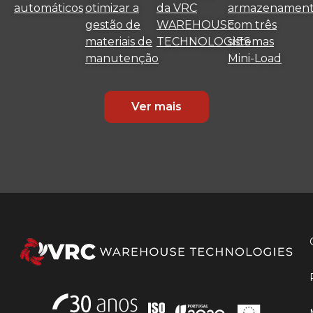
automáticos
otimizar a
da VRC
armazenamen
gestão de
WAREHOUSE
com três
materiais de
TECHNOLOGIES
sistemas
manutenção
Mini-Load
Ver mais