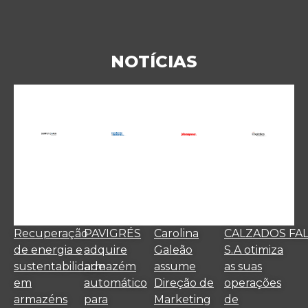
NOTÍCIAS
Recuperação
PAVIGRÉS
Carolina
CALZADOS FA
de energia e
adquire
Galeão
S.A otimiza
sustentabilidade
armazém
assume
as suas
em
automático
Direção de
operações
armazéns
para
Marketing
de