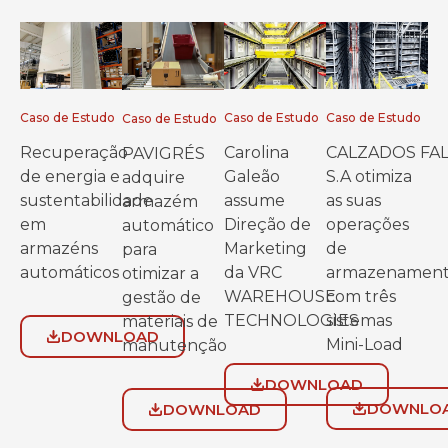
Caso de Estudo
Caso de Estudo
Caso de Estudo
Caso de Estudo
Recuperação
Carolina
CALZADOS FA
PAVIGRÉS
de energia e
Galeão
S.A otimiza
adquire
sustentabilidade
assume
as suas
armazém
em
Direção de
operações
automático
armazéns
Marketing
de
para
automáticos
da VRC
armazenamen
otimizar a
WAREHOUSE
com três
gestão de
TECHNOLOGIES
sistemas
materiais de
DOWNLOAD
Mini-Load
manutenção
DOWNLOAD
DOWNLO
DOWNLOAD