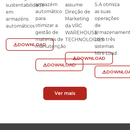
S.A otimiza
armazém
assume
sustentabilidade
as suas
automático
Direção de
em
operações
para
Marketing
armazéns
de
otimizar a
da VRC
automáticos
armazenamen
gestão de
WAREHOUSE
com três
materiais de
TECHNOLOGIES
DOWNLOAD
sistemas
manutenção
Mini-Load
DOWNLOAD
DOWNLOAD
DOWNLO
Ver mais